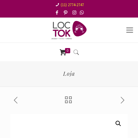
(11) 2774-2747
0
Loja