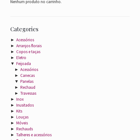
Nenhum produto no carrinho.
Categories
►
Acessórios
►
Arranjos florais
►
Copos e taças
►
Eletro
▼
Feijoada
►
Acessórios
►
Canecas
▼
Panelas
►
Rechaud
►
Travessas
►
Inox
►
Inusitados
►
Kits
►
Louças
►
Móveis
►
Rechauds
►
Talheres e acessórios