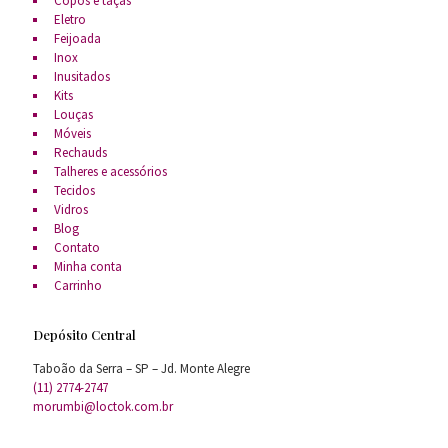
Copos e taças
Eletro
Feijoada
Inox
Inusitados
Kits
Louças
Móveis
Rechauds
Talheres e acessórios
Tecidos
Vidros
Blog
Contato
Minha conta
Carrinho
Depósito Central
Taboão da Serra – SP – Jd. Monte Alegre
(11) 2774-2747
morumbi@loctok.com.br