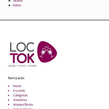
►
Tecidos
►
Vidros
Navegação
Home
A Loctok
Categorias
Acessórios
Arranjos florais