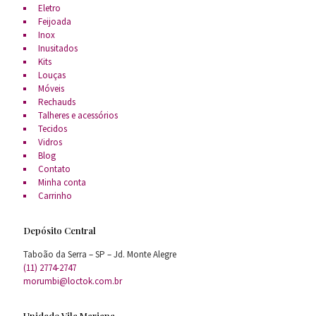
Eletro
Feijoada
Inox
Inusitados
Kits
Louças
Móveis
Rechauds
Talheres e acessórios
Tecidos
Vidros
Blog
Contato
Minha conta
Carrinho
Depósito Central
Taboão da Serra – SP – Jd. Monte Alegre
(11) 2774-2747
morumbi@loctok.com.br
Unidade Vila Mariana