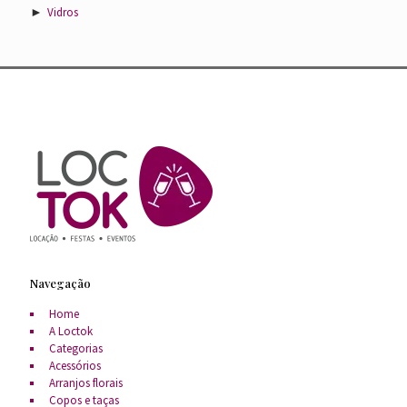
►
Vidros
Navegação
Home
A Loctok
Categorias
Acessórios
Arranjos florais
Copos e taças