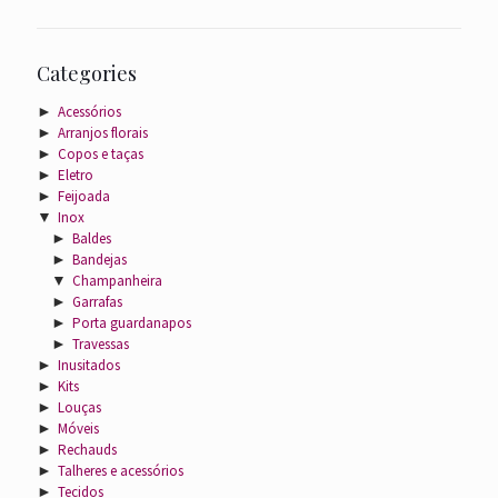
Categories
►
Acessórios
►
Arranjos florais
►
Copos e taças
►
Eletro
►
Feijoada
▼
Inox
►
Baldes
►
Bandejas
▼
Champanheira
►
Garrafas
►
Porta guardanapos
►
Travessas
►
Inusitados
►
Kits
►
Louças
►
Móveis
►
Rechauds
►
Talheres e acessórios
►
Tecidos