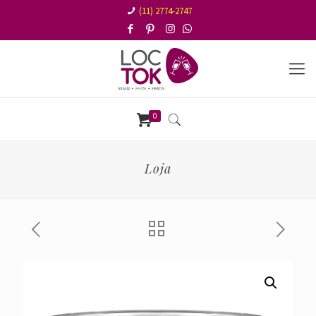
(11) 2774-2747
0
Loja