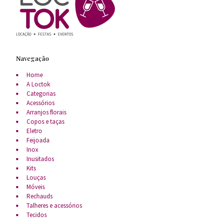
Navegação
Home
A Loctok
Categorias
Acessórios
Arranjos florais
Copos e taças
Eletro
Feijoada
Inox
Inusitados
Kits
Louças
Móveis
Rechauds
Talheres e acessórios
Tecidos