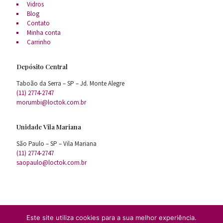
Vidros
Blog
Contato
Minha conta
Carrinho
Depósito Central
Taboão da Serra – SP – Jd. Monte Alegre
(11) 2774-2747
morumbi@loctok.com.br
Unidade Vila Mariana
São Paulo – SP – Vila Mariana
(11) 2774-2747
saopaulo@loctok.com.br
Este site utiliza cookies para a sua melhor experiência.