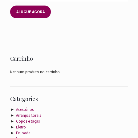
ALUGUE AGORA
Carrinho
Nenhum produto no carrinho.
Categories
►
Acessórios
►
Arranjos florais
►
Copos e taças
►
Eletro
►
Feijoada