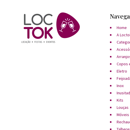
Navega
Home
A Locto
Catego
Acessó
Arranjos
Copos e
Eletro
Feijoad
Inox
Inusita
Kits
Louças
Móveis
Rechau
Talhere