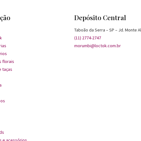
ção
Depósito Central
Taboão da Serra – SP – Jd. Monte A
k
(11) 2774-2747
rias
morumbi@loctok.com.br
rios
 florais
 taças
a
dos
ds
s e acessórios