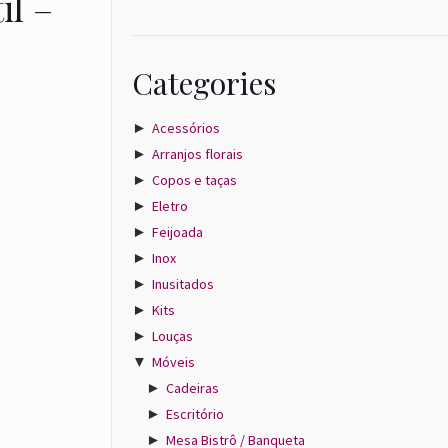
il –
Categories
►
Acessórios
►
Arranjos florais
►
Copos e taças
►
Eletro
►
Feijoada
►
Inox
►
Inusitados
►
Kits
►
Louças
▼
Móveis
►
Cadeiras
►
Escritório
►
Mesa Bistrô / Banqueta