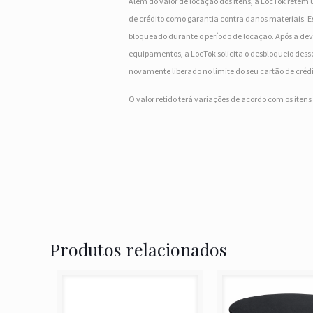
Além do valor de locação dos itens, a LocTok retém 
de crédito como garantia contra danos materiais. Es
bloqueado durante o período de locação. Após a dev
equipamentos, a LocTok solicita o desbloqueio desse
novamente liberado no limite do seu cartão de crédi
O valor retido terá variações de acordo com os iten
Produtos relacionados