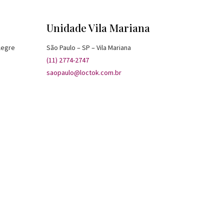
Unidade Vila Mariana
legre
São Paulo – SP – Vila Mariana
(11) 2774-2747
saopaulo@loctok.com.br