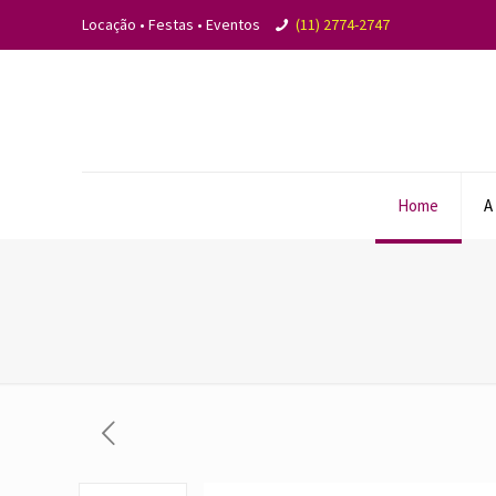
Locação • Festas • Eventos
(11) 2774-2747
Home
A