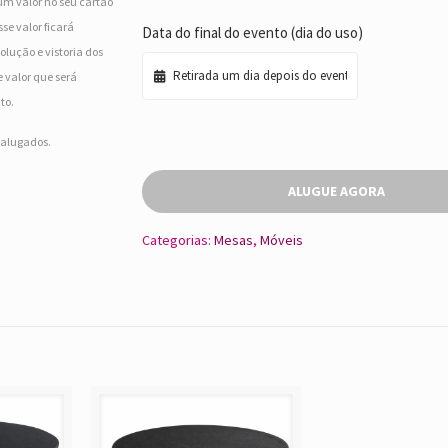
um valor no seu cartão
se valor ficará
Data do final do evento (dia do uso)
olução e vistoria dos
 valor que será
to.
s alugados.
ALUGUE AGORA
Categorias:
Mesas
,
Móveis