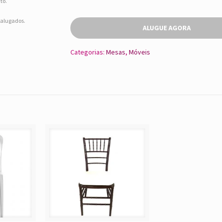
to.
s alugados.
ALUGUE AGORA
Categorias:
Mesas
,
Móveis