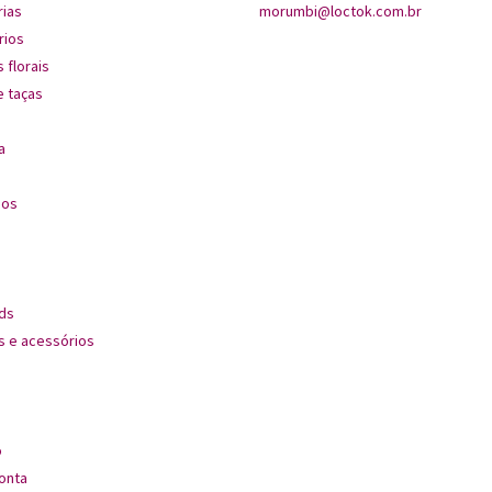
rias
morumbi@loctok.com.br
rios
 florais
 taças
a
dos
ds
s e acessórios
s
o
onta