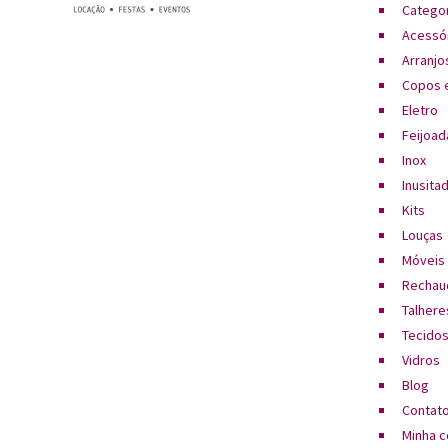
Catego
Acessó
Arranjos
Copos e
Eletro
Feijoad
Inox
Inusita
Kits
Louças
Móveis
Rechau
Talhere
Tecido
Vidros
Blog
Contat
Minha c