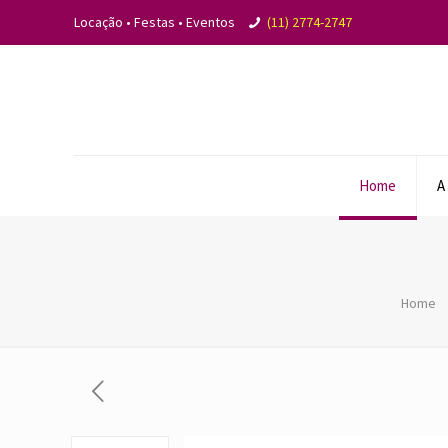
Locação • Festas • Eventos
(11) 2774-2747
Home
A
Home