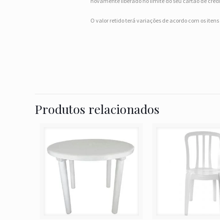
novamente liberado no limite do seu cartão de crédi
O valor retido terá variações de acordo com os iten
Produtos relacionados