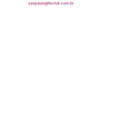
saopaulo@loctok.com.br