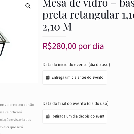
Mesa de vidro – ba
preta retangular 1,1
2,10 M
R$
280,00
por dia
Data do inicio do evento (dia do uso)
Data do final do evento (dia do uso)
um valor no seu cartão
se valor ficará
olução e vistoria dos
 valor que será