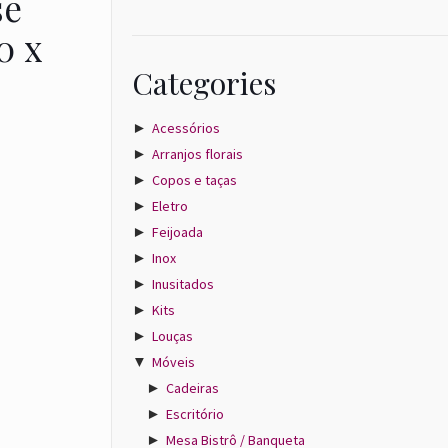
se
0 x
Categories
►
Acessórios
►
Arranjos florais
►
Copos e taças
►
Eletro
►
Feijoada
►
Inox
►
Inusitados
►
Kits
►
Louças
▼
Móveis
►
Cadeiras
►
Escritório
►
Mesa Bistrô / Banqueta