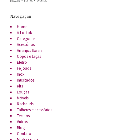
Navegação
Home
A Loctok
Categorias
Acessórios
Arranjos florais
Copos e taças
Eletro
Feijoada
Inox
Inusitados
Kits
Louças
Móveis
Rechauds
Talheres e acessórios
Tecidos
Vidros
Blog
Contato
Minha conta