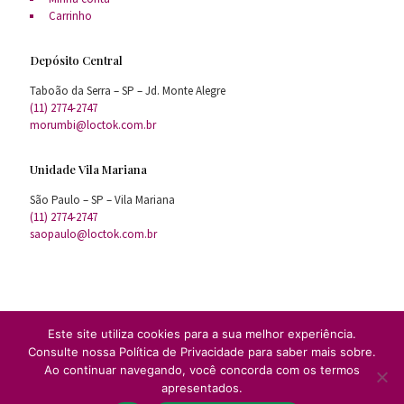
Carrinho
Depósito Central
Taboão da Serra – SP – Jd. Monte Alegre
(11) 2774-2747
morumbi@loctok.com.br
Unidade Vila Mariana
São Paulo – SP – Vila Mariana
(11) 2774-2747
saopaulo@loctok.com.br
Este site utiliza cookies para a sua melhor experiência.
Consulte nossa Política de Privacidade para saber mais sobre.
Todos Direitos Reservados ® LocTok 2020
Ao continuar navegando, você concorda com os termos
Tokcenter locação de equipamentos para festas e eventos Ltda
apresentados.
31.856.720/0001-87