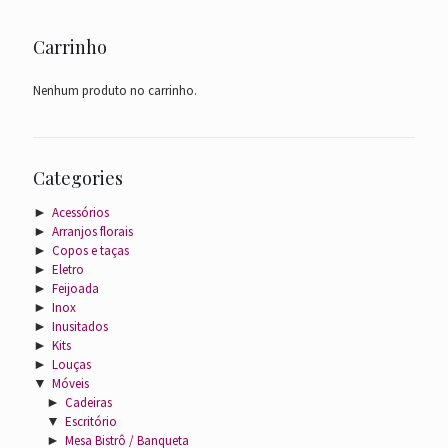
Carrinho
Nenhum produto no carrinho.
Categories
►
Acessórios
►
Arranjos florais
►
Copos e taças
►
Eletro
►
Feijoada
►
Inox
►
Inusitados
►
Kits
►
Louças
▼
Móveis
►
Cadeiras
▼
Escritório
►
Mesa Bistrô / Banqueta