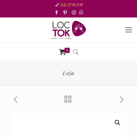
(11) 2774-2747
0
Loja