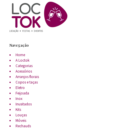
Navegação
Home
A Loctok
Categorias
Acessórios
Arranjos florais
Copos e taças
Eletro
Feijoada
Inox
Inusitados
Kits
Louças
Móveis
Rechauds