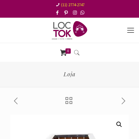
(11) 2774-2747
0
Loja