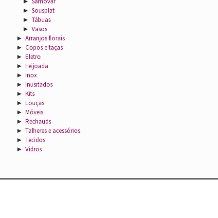
►
Samovar
►
Sousplat
►
Tábuas
►
Vasos
►
Arranjos florais
►
Copos e taças
►
Eletro
►
Feijoada
►
Inox
►
Inusitados
►
Kits
►
Louças
►
Móveis
►
Rechauds
►
Talheres e acessórios
►
Tecidos
►
Vidros