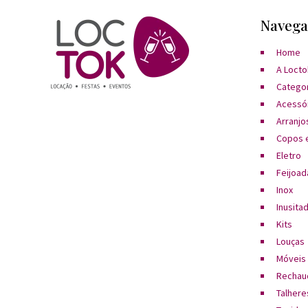
Navega
Home
A Locto
Catego
Acessó
Arranjos
Copos e
Eletro
Feijoad
Inox
Inusita
Kits
Louças
Móveis
Rechau
Talhere