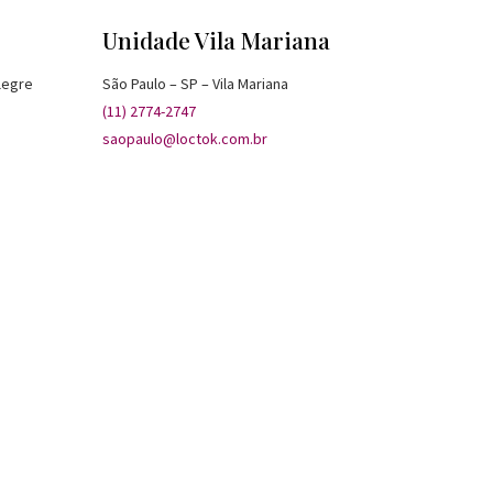
Unidade Vila Mariana
legre
São Paulo – SP – Vila Mariana
(11) 2774-2747
saopaulo@loctok.com.br