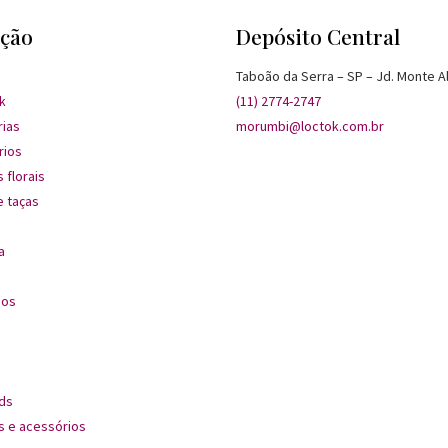
ção
Depósito Central
Taboão da Serra – SP – Jd. Monte A
k
(11) 2774-2747
rias
morumbi@loctok.com.br
rios
 florais
 taças
a
dos
ds
s e acessórios