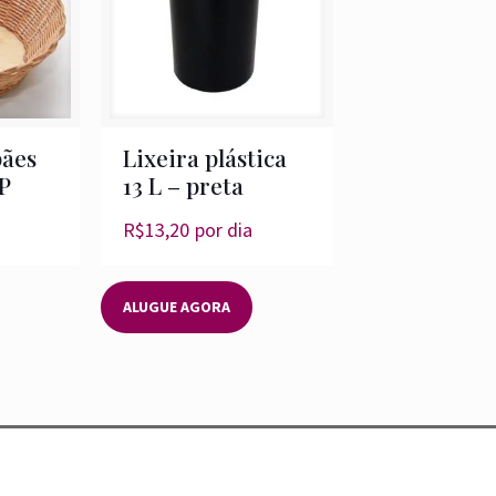
pães
Lixeira plástica
P
13 L – preta
R$
13,20
por dia
ALUGUE AGORA