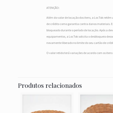
ATENÇÃO:
Além do valor de locação dos itens, a LocTok retém 
de crédito como garantia contra danos materiais. Es
bloqueado durante o período de locação. Após a dev
equipamentos, a LocTok solicita o desbloqueio desse
novamente liberado no limite do seu cartão de crédi
O valor retido terá variações de acordo com os iten
Produtos relacionados