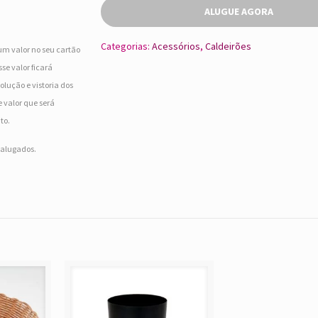
ALUGUE AGORA
Categorias:
Acessórios
,
Caldeirões
um valor no seu cartão
se valor ficará
olução e vistoria dos
 valor que será
to.
s alugados.