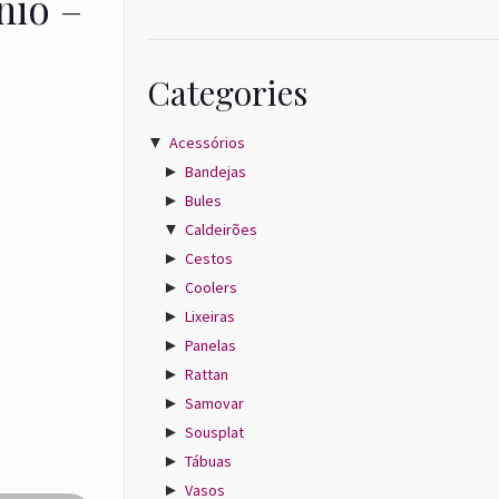
nio –
Categories
▼
Acessórios
►
Bandejas
►
Bules
▼
Caldeirões
►
Cestos
►
Coolers
►
Lixeiras
►
Panelas
►
Rattan
►
Samovar
►
Sousplat
►
Tábuas
►
Vasos