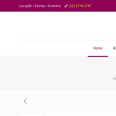
Locação • Festas • Eventos
(11) 2774-2747
Home
A
H