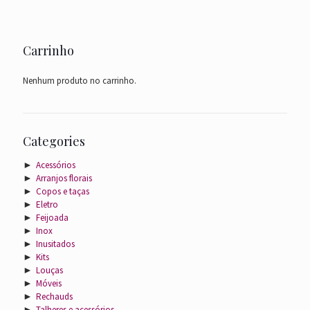
Carrinho
Nenhum produto no carrinho.
Categories
►
Acessórios
►
Arranjos florais
►
Copos e taças
►
Eletro
►
Feijoada
►
Inox
►
Inusitados
►
Kits
►
Louças
►
Móveis
►
Rechauds
►
Talheres e acessórios