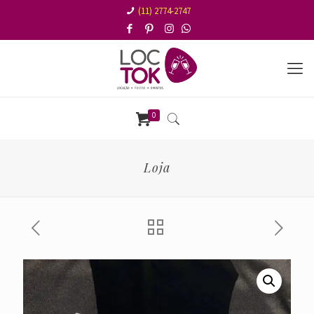
(11) 2774-2747
0
Loja