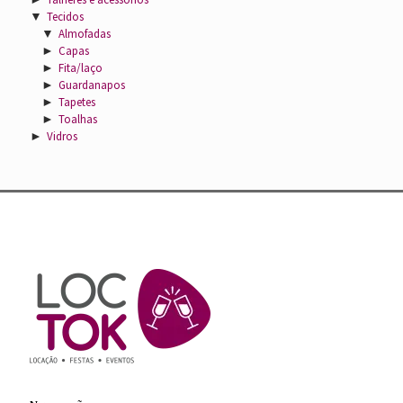
▼
Tecidos
▼
Almofadas
►
Capas
►
Fita/laço
►
Guardanapos
►
Tapetes
►
Toalhas
►
Vidros