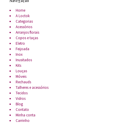
Navegação
Home
A Loctok
Categorias
Acessórios
Arranjos florais
Copos e taças
Eletro
Feijoada
Inox
Inusitados
Kits
Louças
Móveis
Rechauds
Talheres e acessórios
Tecidos
Vidros
Blog
Contato
Minha conta
Carrinho