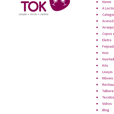
Home
A Locto
Catego
Acessó
Arranjos
Copos e
Eletro
Feijoad
Inox
Inusita
Kits
Louças
Móveis
Rechau
Talhere
Tecido
Vidros
Blog