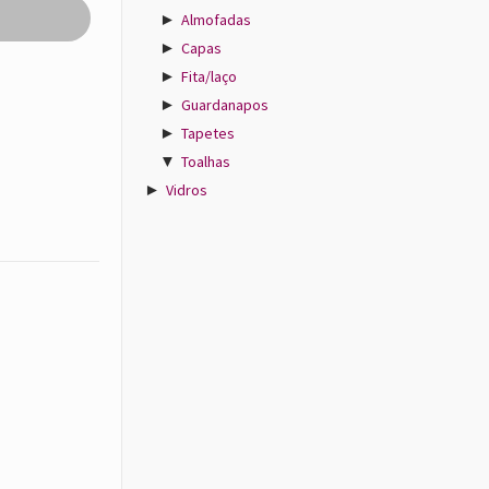
►
Almofadas
►
Capas
►
Fita/laço
►
Guardanapos
►
Tapetes
▼
Toalhas
►
Vidros