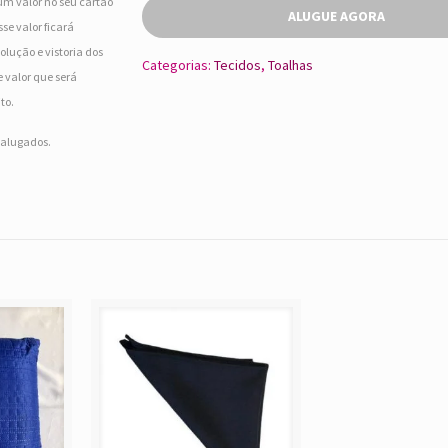
um valor no seu cartão
ALUGUE AGORA
se valor ficará
olução e vistoria dos
Categorias:
Tecidos
,
Toalhas
 valor que será
to.
s alugados.