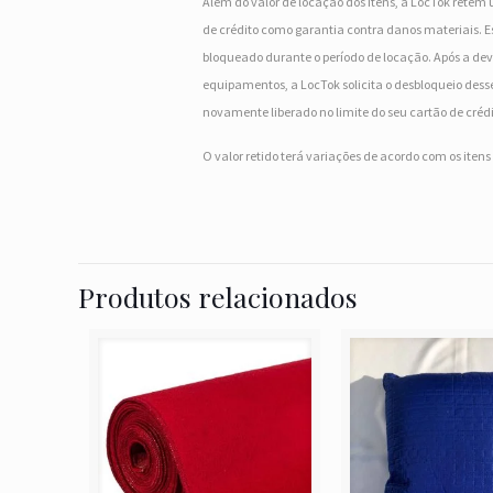
Além do valor de locação dos itens, a LocTok retém 
de crédito como garantia contra danos materiais. Es
bloqueado durante o período de locação. Após a dev
equipamentos, a LocTok solicita o desbloqueio desse
novamente liberado no limite do seu cartão de crédi
O valor retido terá variações de acordo com os iten
Produtos relacionados