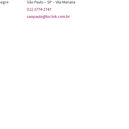
legre
São Paulo – SP – Vila Mariana
(11) 2774-2747
saopaulo@loctok.com.br