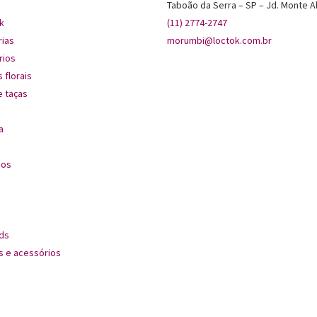
Taboão da Serra – SP – Jd. Monte A
k
(11) 2774-2747
rias
morumbi@loctok.com.br
rios
 florais
 taças
a
dos
ds
s e acessórios
s