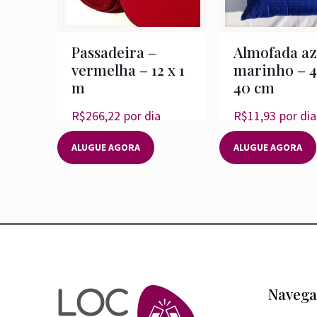
Passadeira –
Almofada az
vermelha – 12 x 1
marinho – 4
m
40 cm
R$
266,22
por dia
R$
11,93
por dia
ALUGUE AGORA
ALUGUE AGORA
Navega