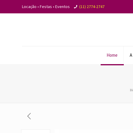
Locação • Festas • Eventos
(11) 2774-2747
Home
A
H