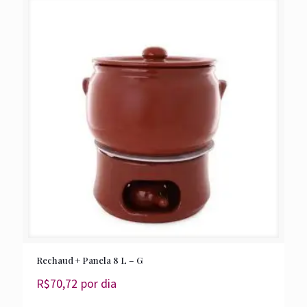
Rechaud + Panela 8 L – G
R$
70,72
por dia