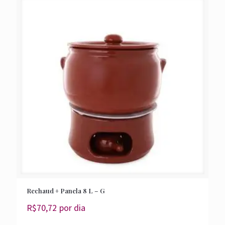
Rechaud + Panela 8 L – G
R$
70,72
por dia