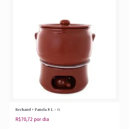
Rechaud + Panela 8 L – G
R$
70,72
por dia