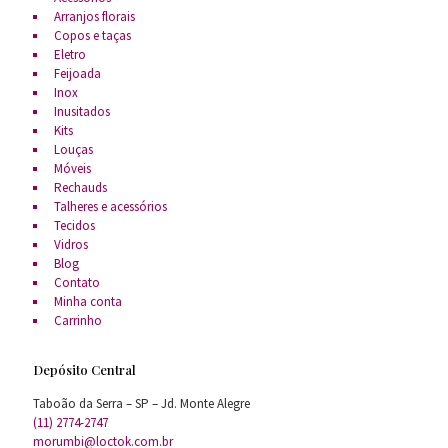
Arranjos florais
Copos e taças
Eletro
Feijoada
Inox
Inusitados
Kits
Louças
Móveis
Rechauds
Talheres e acessórios
Tecidos
Vidros
Blog
Contato
Minha conta
Carrinho
Depósito Central
Taboão da Serra – SP – Jd. Monte Alegre
(11) 2774-2747
morumbi@loctok.com.br