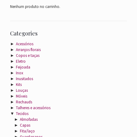
Nenhum produto no carrinho.
Categories
►
Acessórios
►
Arranjos florais
►
Copos e taças
►
Eletro
►
Feijoada
►
Inox
►
Inusitados
►
Kits
►
Louças
►
Móveis
►
Rechauds
►
Talheres e acessórios
▼
Tecidos
►
Almofadas
►
Capas
►
Fita/laço
►
Guardanapos