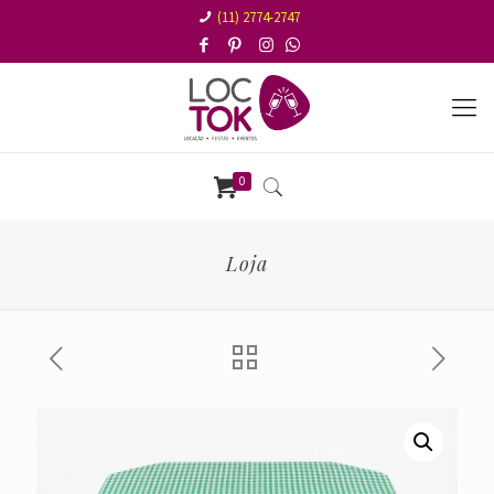
(11) 2774-2747
0
Loja