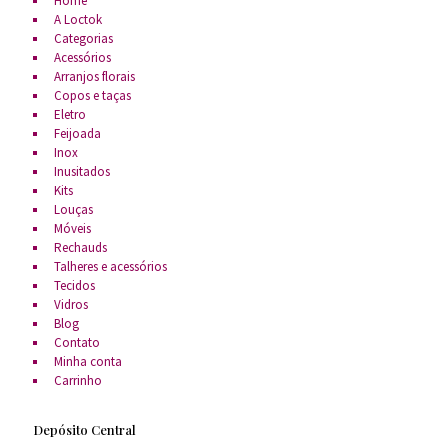
Home
A Loctok
Categorias
Acessórios
Arranjos florais
Copos e taças
Eletro
Feijoada
Inox
Inusitados
Kits
Louças
Móveis
Rechauds
Talheres e acessórios
Tecidos
Vidros
Blog
Contato
Minha conta
Carrinho
Depósito Central