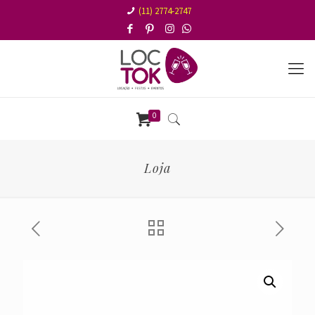
(11) 2774-2747
0
Loja