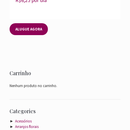
R$
6,25
por dia
ALUGUE AGORA
Carrinho
Nenhum produto no carrinho.
Categories
►
Acessórios
►
Arranjos florais