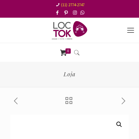
(11) 2774-2747
0
Loja