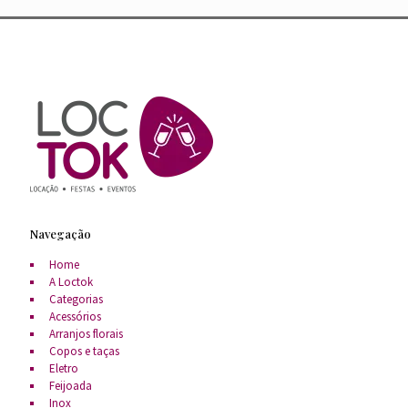
Navegação
Home
A Loctok
Categorias
Acessórios
Arranjos florais
Copos e taças
Eletro
Feijoada
Inox