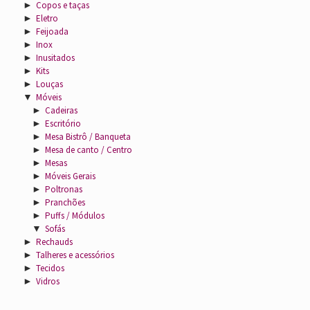
►
Copos e taças
►
Eletro
►
Feijoada
►
Inox
►
Inusitados
►
Kits
►
Louças
▼
Móveis
►
Cadeiras
►
Escritório
►
Mesa Bistrô / Banqueta
►
Mesa de canto / Centro
►
Mesas
►
Móveis Gerais
►
Poltronas
►
Pranchões
►
Puffs / Módulos
▼
Sofás
►
Rechauds
►
Talheres e acessórios
►
Tecidos
►
Vidros