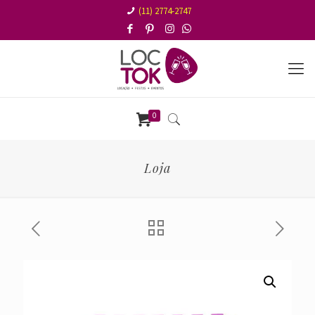
(11) 2774-2747
0
Loja