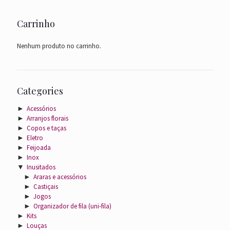
Carrinho
Nenhum produto no carrinho.
Categories
►
Acessórios
►
Arranjos florais
►
Copos e taças
►
Eletro
►
Feijoada
►
Inox
▼
Inusitados
►
Araras e acessórios
►
Castiçais
►
Jogos
►
Organizador de fila (uni-fila)
►
Kits
►
Louças