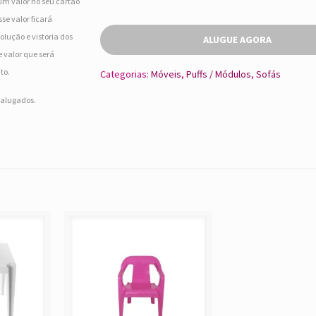
um valor no seu cartão
se valor ficará
olução e vistoria dos
ALUGUE AGORA
 valor que será
to.
Categorias:
Móveis
,
Puffs / Módulos
,
Sofás
s alugados.