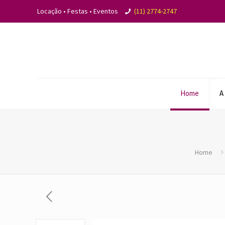
Locação • Festas • Eventos
(11) 2774-2747
Home
A
Home