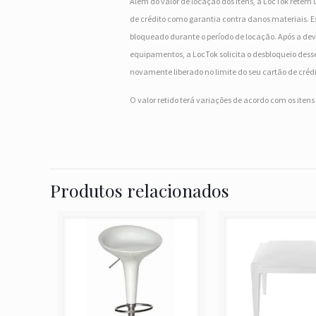
Além do valor de locação dos itens, a LocTok retém 
de crédito como garantia contra danos materiais. Es
bloqueado durante o período de locação. Após a dev
equipamentos, a LocTok solicita o desbloqueio desse
novamente liberado no limite do seu cartão de crédi
O valor retido terá variações de acordo com os iten
Produtos relacionados