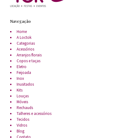
Navegação
Home
A Loctok
Categorias
Acessórios
Arranjos florais
Copos e taças
Eletro
Feijoada
Inox
Inusitados
Kits
Louças
Móveis
Rechauds
Talheres e acessórios
Tecidos
Vidros
Blog
Contato