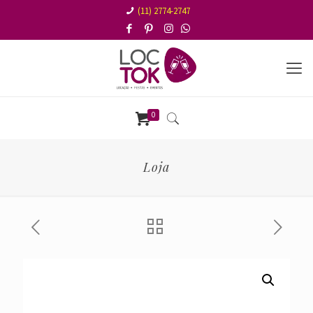
(11) 2774-2747
0
Loja