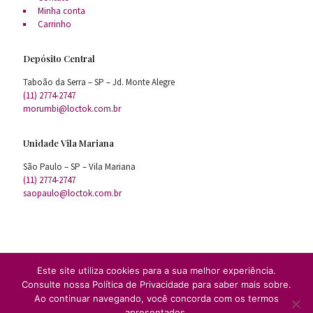
Minha conta
Carrinho
Depósito Central
Taboão da Serra – SP – Jd. Monte Alegre
(11) 2774-2747
morumbi@loctok.com.br
Unidade Vila Mariana
São Paulo – SP – Vila Mariana
(11) 2774-2747
saopaulo@loctok.com.br
Este site utiliza cookies para a sua melhor experiência.
Consulte nossa Política de Privacidade para saber mais sobre.
Todos Direitos Reservados ® LocTok 2020
Ao continuar navegando, você concorda com os termos
Tokcenter locação de equipamentos para festas e eventos Ltda
apresentados.