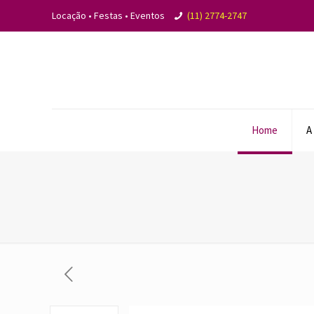
Locação • Festas • Eventos
(11) 2774-2747
Home
A