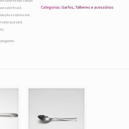
um valor no seu cartão
Categorias:
Garfos
,
Talheres e acessórios
se valor ficará
olução e vistoria dos
 valor que será
to.
s alugados.