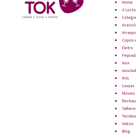
Home
A Locto
Catego
Acessó
Arranjos
Copos e
Eletro
Feijoad
Inox
Inusita
Kits
Louças
Móveis
Rechau
Talhere
Tecido
Vidros
Blog