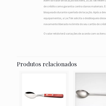
Além do valor de locação dos itens, a LocTok retém 
de crédito como garantia contra danos materiais. Es
bloqueado durante o período de locação. Após a dev
equipamentos, a LocTok solicita o desbloqueio desse
novamente liberado no limite do seu cartão de crédi
O valor retido terá variações de acordo com os iten
Produtos relacionados