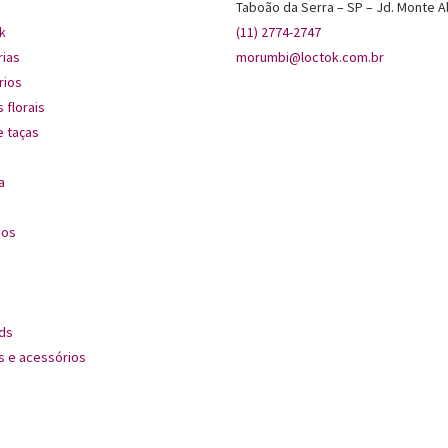
Taboão da Serra – SP – Jd. Monte A
k
(11) 2774-2747
rias
morumbi@loctok.com.br
rios
 florais
 taças
a
dos
ds
s e acessórios
s