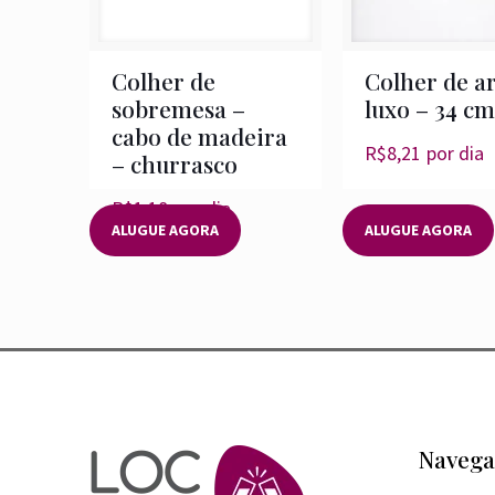
Colher de
Colher de a
sobremesa –
luxo – 34 cm
cabo de madeira
R$
8,21
por dia
– churrasco
R$
1,18
por dia
ALUGUE AGORA
ALUGUE AGORA
Navega