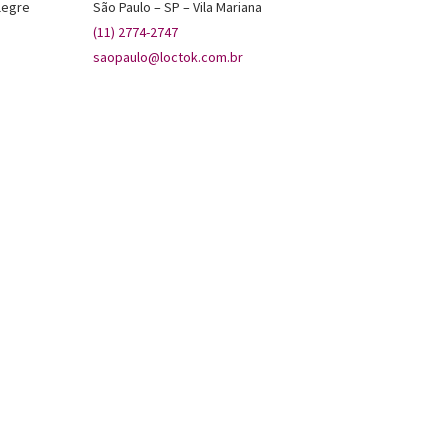
legre
São Paulo – SP – Vila Mariana
(11) 2774-2747
saopaulo@loctok.com.br