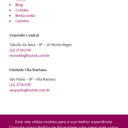
Blog
Contato
Minha conta
Carrinho
Depósito Central
Taboão da Serra – SP – Jd. Monte Alegre
(11) 2774-2747
morumbi@loctok.com.br
Unidade Vila Mariana
São Paulo – SP – Vila Mariana
(11) 2774-2747
saopaulo@loctok.com.br
Este site utiliza cookies para a sua melhor experiência.
Consulte nossa Política de Privacidade para saber mais sobre.