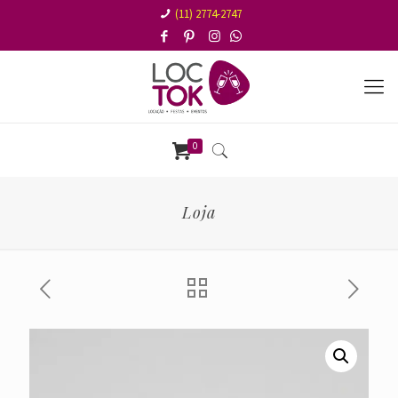
(11) 2774-2747
0
Loja