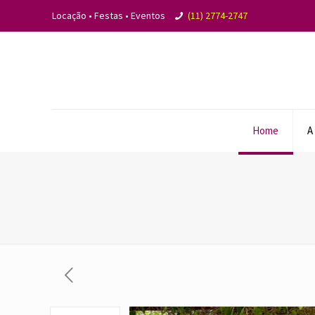
Locação • Festas • Eventos
(11) 2774-2747
Home
A