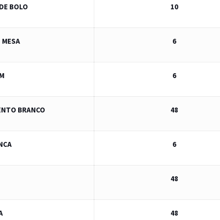
DE BOLO
10
E MESA
6
 M
6
SENTO BRANCO
48
NCA
6
48
A
48