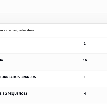
mpla os seguintes itens:
1
IA
16
S TORNEADOS BRANCOS
1
S E 2 PEQUENOS)
4