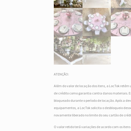
ATENÇÃO:
Além do valor de locação dos itens, a LocTok retém 
de crédito como garantia contra danos materiais. Es
bloqueado durante o período de locação. Após a dev
equipamentos, a LocTok solicita o desbloqueio desse
novamente liberado no limite do seu cartão de crédi
O valor retido terá variações de acordo com os iten