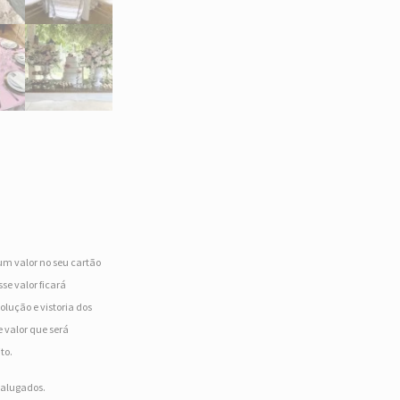
um valor no seu cartão
se valor ficará
olução e vistoria dos
 valor que será
to.
s alugados.