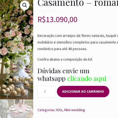
Casamento – româ
R$
13.090,00
Decoração com arranjos de flores naturais, buquê 
mobiliário e utensílios completos para casamento 
romântico para até 48 pessoas.
Confira abaixo a composição do kit.
Dúvidas envie um
w
hatsapp
clicando aqui
Casamento
ADICIONAR AO CARRINHO
-
romântico
quantidade
Categorias:
Kits
,
Mini-wedding