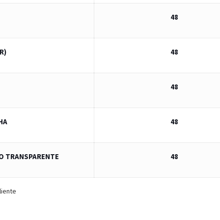
48
R)
48
48
HA
48
CO TRANSPARENTE
48
liente