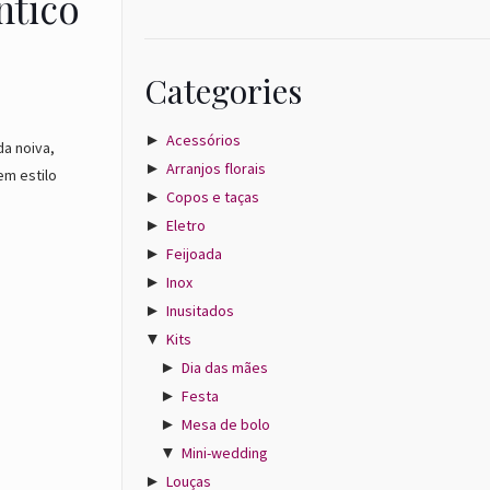
ntico
Categories
►
Acessórios
da noiva,
►
Arranjos florais
em estilo
►
Copos e taças
►
Eletro
►
Feijoada
►
Inox
►
Inusitados
▼
Kits
►
Dia das mães
►
Festa
►
Mesa de bolo
▼
Mini-wedding
►
Louças