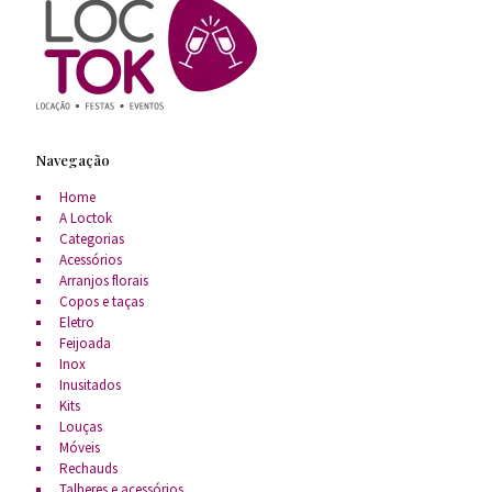
Navegação
Home
A Loctok
Categorias
Acessórios
Arranjos florais
Copos e taças
Eletro
Feijoada
Inox
Inusitados
Kits
Louças
Móveis
Rechauds
Talheres e acessórios