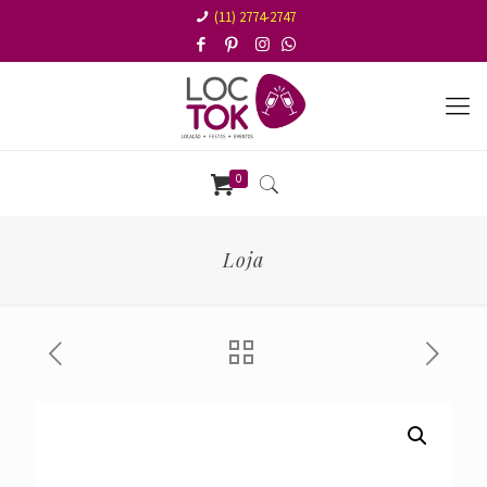
(11) 2774-2747
0
Loja