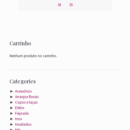
38
39
Carrinho
Nenhum produto no carrinho.
Categories
►
Acessórios
►
Arranjos florais
►
Copos e taças
►
Eletro
►
Feijoada
►
Inox
►
Inusitados
►
Kits