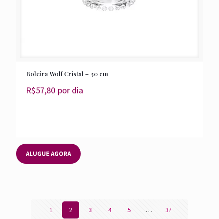
Boleira Wolf Cristal – 30 cm
R$
57,80
por dia
ALUGUE AGORA
1
2
3
4
5
…
37