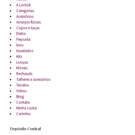
A Loctok
Categorias
Acessórios
Arranjos florais
Copos e taças
Eletro
Feijoada
Inox
Inusitados
Kits
Louças
Móveis
Rechauds
Talheres e acessórios
Tecidos
Vidros
Blog
Contato
Minha conta
Carrinho
Depósito Central