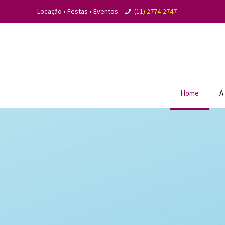
Locação • Festas • Eventos
(11) 2774-2747
Home
A