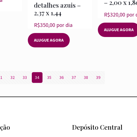
– 2,00 x 1,8
detalhes azuis –
2,37 x 1,44
R$
320,00
por 
R$
350,00
por dia
ALUGUE AGORA
ALUGUE AGORA
31
32
33
34
35
36
37
38
39
ção
Depósito Central