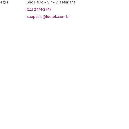
legre
São Paulo – SP – Vila Mariana
(11) 2774-2747
saopaulo@loctok.com.br