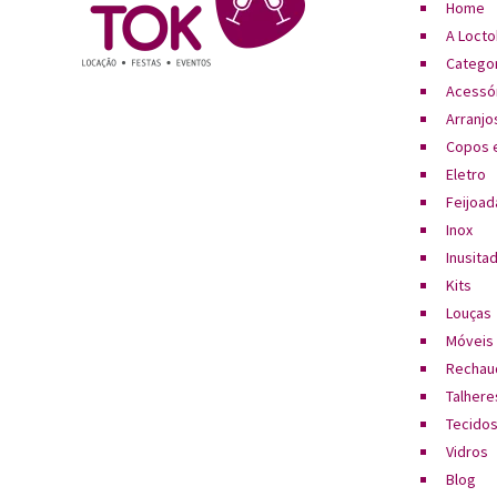
Home
A Locto
Catego
Acessó
Arranjos
Copos e
Eletro
Feijoad
Inox
Inusita
Kits
Louças
Móveis
Rechau
Talhere
Tecido
Vidros
Blog