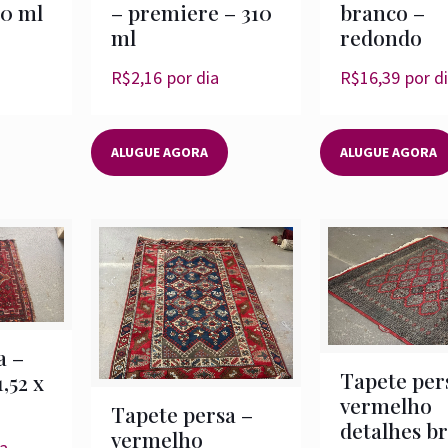
60 ml
– premiere – 310
branco –
ml
redondo
R$
2,16
por dia
R$
16,39
por d
ALUGUE AGORA
ALUGUE AGORA
a –
Tapete per
,52 x
vermelho
Tapete persa –
detalhes b
vermelho
ia