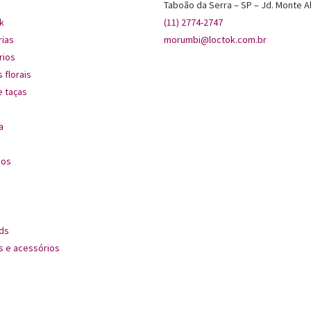
Taboão da Serra – SP – Jd. Monte A
k
(11) 2774-2747
rias
morumbi@loctok.com.br
rios
 florais
 taças
a
dos
ds
s e acessórios
s