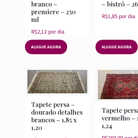
branco –
– bistrô – 2
premiere – 250
R$
1,85
por dia
ml
R$
2,12
por dia
ALUGUE AGORA
ALUGUE AGORA
Tapete persa –
Tapete pers
dourado detalhes
vermelho – 1
brancos – 1,85 x
1,24
1,20
R$
250,00
por d