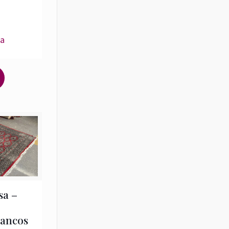
ia
sa –
rancos