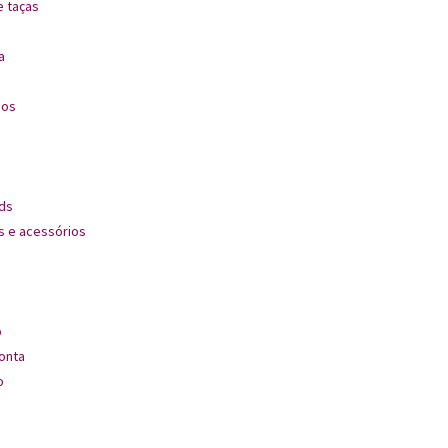
 taças
a
dos
ds
s e acessórios
s
o
onta
o