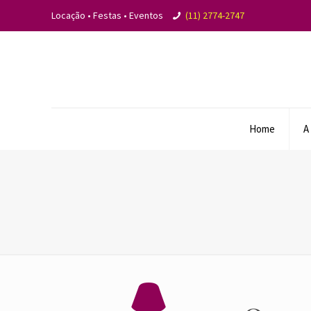
Locação • Festas • Eventos
(11) 2774-2747
Home
A