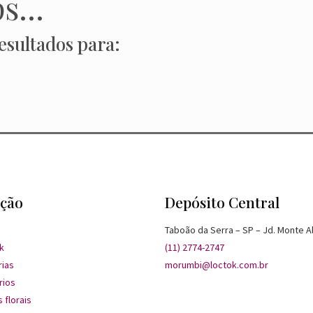
s...
esultados para:
ção
Depósito Central
Taboão da Serra – SP – Jd. Monte A
k
(11) 2774-2747
rias
morumbi@loctok.com.br
rios
 florais