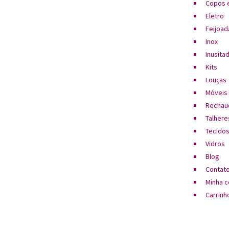
Copos e
Eletro
Feijoad
Inox
Inusita
Kits
Louças
Móveis
Rechau
Talhere
Tecido
Vidros
Blog
Contat
Minha c
Carrinh