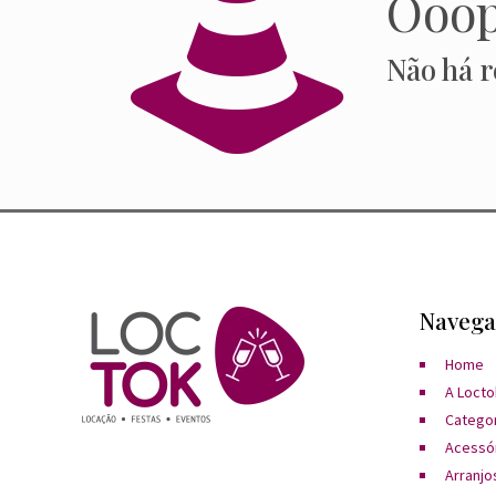
Ooop
Não há r
Navega
Home
A Locto
Catego
Acessó
Arranjos