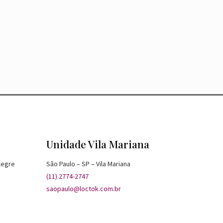
Unidade Vila Mariana
legre
São Paulo – SP – Vila Mariana
(11) 2774-2747
saopaulo@loctok.com.br